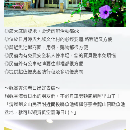
◎廣大庭園腹地，要烤肉辦活動都ok
◎位於日月潭與九族文化村的必經要道,路程近又方便
◎鄰近魚池鄉商圈，用餐、購物都很方便
◎民宿內有免費安全私人停車埸，您的寶貝愛車免煩惱
◎民宿外有公車站牌要往哪裡都很方便
◎提供超值優惠套裝行程及多項優惠卷
～觀賞雲海看日出好去處～
想觀雲海看日出的朋友們，不必舟車勞頓跑到阿里山了！
「清晨到文山民宿附近南投縣魚池鄉槌仔寮金龍山俯瞰魚池
盆地，就可以觀賞低空雲海日出。」