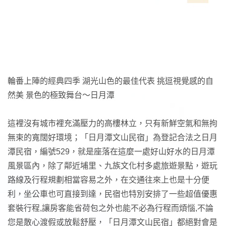
輪番上陣的經典四季 湖光山色的最佳代表 挑逗視覺感的自
然美 景色的極致舞台～日月潭
這裡沒有城市裡充滿壓力的高樓林立，只有新鮮空氣和無拘
無束的寬闊好環境；「日月潭文山民宿」為登記合法之日月
潭民宿，編號529，就是座落在這麼一處好山好水的日月潭
風景區內，除了鄰近埔里、九族文化村多處旅遊景點，遊玩
路線及行程規劃相當容易之外，在交通往來上也是十分便
利，坐公車也可直接到達，民宿也特別安排了一些超值優惠
套裝行程,讓房客能省荷包之外也能不必為行程而煩惱,不論
您是散心渡假或放鬆舒壓，「日月潭文山民宿」都絕對會是