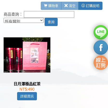
購物車
清空
訂購說明
商品查詢：
日月潭極品紅茶
NT$:490
詳細資訊